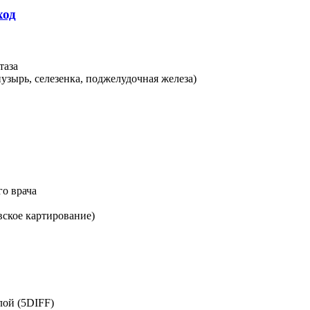
ход
таза
зырь, селезенка, поджелудочная железа)
о врача
ское картирование)
лой (5DIFF)