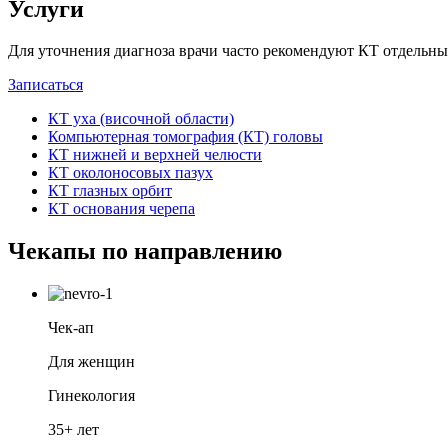
Услуги
Для уточнения диагноза врачи часто рекомендуют КТ отдельны
Записаться
КТ уха (височной области)
Компьютерная томография (КТ) головы
КТ нижней и верхней челюсти
КТ околоносовых пазух
КТ глазных орбит
КТ основания черепа
Чекапы по направлению
Чек-ап
Для женщин
Гинекология
35+ лет