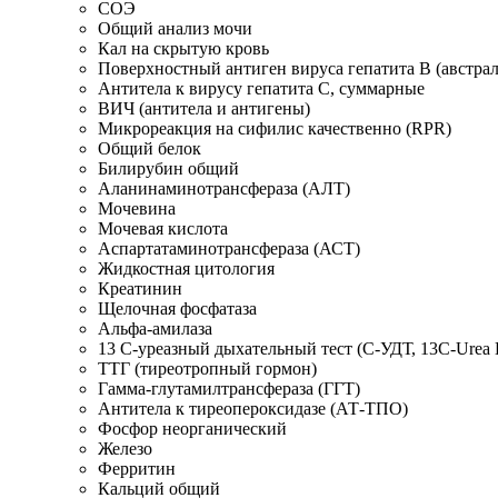
СОЭ
Общий анализ мочи
Кал на скрытую кровь
Поверхностный антиген вируса гепатита В (австра
Антитела к вирусу гепатита С, суммарные
ВИЧ (антитела и антигены)
Микрореакция на сифилис качественно (RPR)
Общий белок
Билирубин общий
Аланинаминотрансфераза (АЛТ)
Мочевина
Мочевая кислота
Аспартатаминотрансфераза (АСТ)
Жидкостная цитология
Креатинин
Щелочная фосфатаза
Альфа-амилаза
13 С-уреазный дыхательный тест (С-УДТ, 13C-Urea Br
ТТГ (тиреотропный гормон)
Гамма-глутамилтрансфераза (ГГТ)
Антитела к тиреопероксидазе (АТ-ТПО)
Фосфор неорганический
Железо
Ферритин
Кальций общий