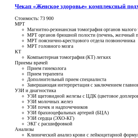
Чекап «Женское здоровье» комплексный под
Стоимость:
73 900
МРТ
Магнитно-резонансная томография органов малого 
МРТ органов брюшной полости (печень, желчный пу
МРТ пояснично-крестцового отдела позвоночника
МРТ головного мозга
КТ
Компьютерная томография (КТ) легких
Приемы врачей
Прием гинеколога
Прием терапевта
Дополнительный прием специалиста
Завершающая интерпретация с заключением главног
УЗИ и диагностика
УЗИ щитовидной железы с ЦДК (цветовое доплеров
УЗИ молочных желез
УЗИ почек и надпочечников
УЗИ брахиоцефальных артерий (БЦА)
УЗИ сердца (ЭХО-КГ)
ЭКГ с расшифровкой
Анализы
Клинический анализ крови с лейкоцитарной форму