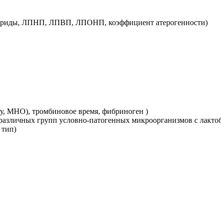
цериды, ЛПНП, ЛПВП, ЛПОНП, коэффициент атерогенности)
у, МНО), тромбиновое время, фибриноген )
азличных групп условно-патогенных микроорганизмов с лактоб
 тип)