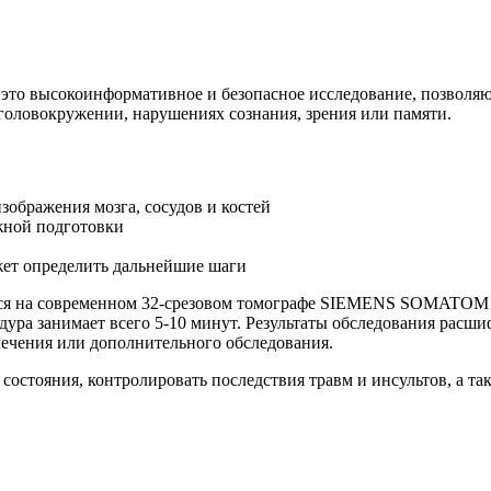
это высокоинформативное и безопасное исследование, позволяющ
головокружении, нарушениях сознания, зрения или памяти.
ображения мозга, сосудов и костей
жной подготовки
жет определить дальнейшие шаги
ся на современном 32-срезовом томографе SIEMENS SOMATOM S
ура занимает всего 5-10 минут. Результаты обследования расши
лечения или дополнительного обследования.
состояния, контролировать последствия травм и инсультов, а т