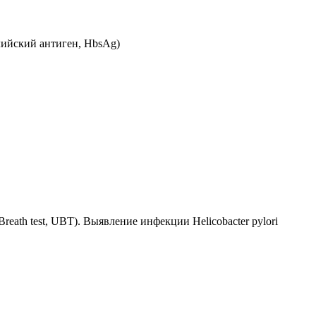
лийский антиген, HbsAg)
eath test, UBT). Выявление инфекции Helicobacter pylori