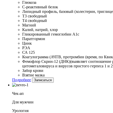
Глюкоза
С-реактивный белок
Липидный профиль, базовый (холестерин, тригли
Т3 свободный
Т4 свободный
Магний
Калий, натрий, хлор
Гликированный гемоглобин А1с
Паратгормон
Цинк
РЭА
СА 125
Коагулограмма (АЧТВ, протромбин (время, по Квик
Фемофлор Скрин-12 (ДНК)(выявляет соотношение р
цитомегаловируса и вирусов простого герпеса 1 и 2
Забор крови
Взятие мазка
Подробнее
Записаться
Чек-ап
Для мужчин
Урология