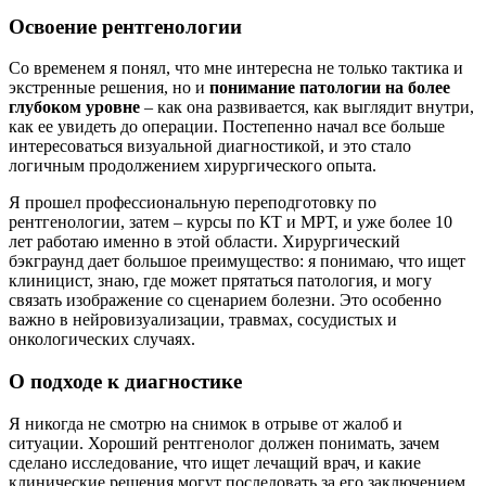
Освоение рентгенологии
Со временем я понял, что мне интересна не только тактика и
экстренные решения, но и
понимание патологии на более
глубоком уровне
– как она развивается, как выглядит внутри,
как ее увидеть до операции. Постепенно начал все больше
интересоваться визуальной диагностикой, и это стало
логичным продолжением хирургического опыта.
Я прошел профессиональную переподготовку по
рентгенологии, затем – курсы по КТ и МРТ, и уже более 10
лет работаю именно в этой области. Хирургический
бэкграунд дает большое преимущество: я понимаю, что ищет
клиницист, знаю, где может прятаться патология, и могу
связать изображение со сценарием болезни. Это особенно
важно в нейровизуализации, травмах, сосудистых и
онкологических случаях.
О подходе к диагностике
Я никогда не смотрю на снимок в отрыве от жалоб и
ситуации. Хороший рентгенолог должен понимать, зачем
сделано исследование, что ищет лечащий врач, и какие
клинические решения могут последовать за его заключением.