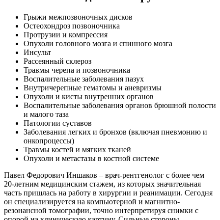
Грыжи межпозвоночных дисков
Остеохондроз позвоночника
Протрузии и компрессия
Опухоли головного мозга и спинного мозга
Инсульт
Рассеянный склероз
Травмы черепа и позвоночника
Воспалительные заболевания пазух
Внутричерепные гематомы и аневризмы
Опухоли и кисты внутренних органов
Воспалительные заболевания органов брюшной полости
и малого таза
Патологии суставов
Заболевания легких и бронхов (включая пневмонию и
онкопроцессы)
Травмы костей и мягких тканей
Опухоли и метастазы в костной системе
Павел Федорович Иншаков – врач-рентгенолог с более чем
20-летним медицинским стажем, из которых значительная
часть пришлась на работу в хирургии и реанимации. Сегодня
он специализируется на компьютерной и магнитно-
резонансной томографии, точно интерпретируя снимки с
опорой на клиническую картину. Сильные стороны –