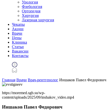
Урология
Флебология
Ортопедия
Хирургия
Лазерная хирургия
Чекапы
Акции
Врачи
Цены
Клиника
Статьи
Вакансии
Контакты
Главная
Врачи
Врач-рентгенолог
Иншаков Павел Федорович
https://moremed.sgb.su/wp-
content/uploads/2025/09/inshakov_video.mp4
Иншаков
Павел Федорович