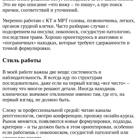
Это не про описание «что вижу – то пишу», а про поиск
причин, соответствий и уточнений.
Уверенно работаю с КТ и МРТ головы, позвоночника, легких,
органов грудной клетки. Часто разбираю случаи с
подозрением на инсульт, онкопоиск, сосудистую патологию,
последствия травм. Хорошо ориентируюсь в анатомии и
«пограничных» находках, которые требуют сдержанности и
точной формулировки.
Стиль работы
В моей работе важны две вещи: системность и
наблюдательность. Я всегда иду по структурам
последовательно, даже если на первый взгляд «все чисто» –
потому что многое решают детали. Иногда находишь
клинически значимое отклонение именно там, где его, на
первый взгляд, не должно быть.
Слежу за профессиональной средой: читаю каналы
рентгенологов, смотрю конференции, прохожу онлайн-курсы.
Рынок меняется, появляются новые формулировки, подходы,
критерии – и ты должен быть в этом ориентирован, особенно
если работаешь с онкопоиском, сосудистой патологией или
сложными зонами.