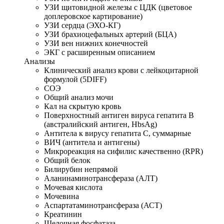
УЗИ щитовидной железы с ЦДК (цветовое
доплеровское картирование)
УЗИ сердца (ЭХО-КГ)
УЗИ брахиоцефальных артерий (БЦА)
УЗИ вен нижних конечностей
ЭКГ с расширенным описанием
Анализы
Клинический анализ крови с лейкоцитарной
формулой (5DIFF)
СОЭ
Общий анализ мочи
Кал на скрытую кровь
Поверхностный антиген вируса гепатита В
(австралийский антиген, HbsAg)
Антитела к вирусу гепатита С, суммарные
ВИЧ (антитела и антигены)
Микрореакция на сифилис качественно (RPR)
Общий белок
Билирубин непрямой
Аланинаминотрансфераза (АЛТ)
Мочевая кислота
Мочевина
Аспартатаминотрансфераза (АСТ)
Креатинин
Щелочная фосфатаза