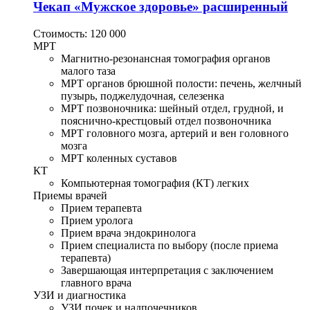
Чекап «Мужское здоровье» расширенный
Стоимость:
120 000
МРТ
Магнитно-резонансная томография органов
малого таза
МРТ органов брюшной полости: печень, желчный
пузырь, поджелудочная, селезенка
МРТ позвоночника: шейный отдел, грудной, и
пояснично-крестцовый отдел позвоночника
МРТ головного мозга, артерий и вен головного
мозга
МРТ коленных суставов
КТ
Компьютерная томография (КТ) легких
Приемы врачей
Прием терапевта
Прием уролога
Прием врача эндокринолога
Прием специалиста по выбору (после приема
терапевта)
Завершающая интерпретация с заключением
главного врача
УЗИ и диагностика
УЗИ почек и надпочечников