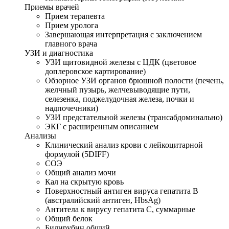
Приемы врачей
Прием терапевта
Прием уролога
Завершающая интерпретация с заключением
главного врача
УЗИ и диагностика
УЗИ щитовидной железы с ЦДК (цветовое
доплеровское картирование)
Обзорное УЗИ органов брюшной полости (печень,
желчный пузырь, желчевыводящие пути,
селезенка, поджелудочная железа, почки и
надпочечники)
УЗИ предстательной железы (трансабдоминально)
ЭКГ с расширенным описанием
Анализы
Клинический анализ крови с лейкоцитарной
формулой (5DIFF)
СОЭ
Общий анализ мочи
Кал на скрытую кровь
Поверхностный антиген вируса гепатита В
(австралийский антиген, HbsAg)
Антитела к вирусу гепатита С, суммарные
Общий белок
Билирубин общий