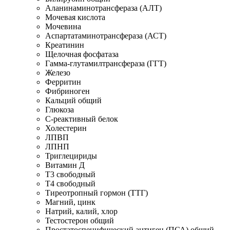
Аланинаминотрансфераза (АЛТ)
Мочевая кислота
Мочевина
Аспартатаминотрансфераза (АСТ)
Креатинин
Щелочная фосфатаза
Гамма-глутамилтрансфераза (ГГТ)
Железо
Ферритин
Фибриноген
Кальций общий
Глюкоза
С-реактивный белок
Холестерин
ЛПВП
ЛПНП
Триглецириды
Витамин Д
Т3 свободный
Т4 свободный
Тиреотропный гормон (ТТГ)
Магний, цинк
Натрий, калий, хлор
Тестостерон общий
Простатоспецифический антиген (ПСА) общий