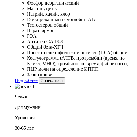
Фосфор неорганический
Магний, цинк
Натрий, калий, хлор
Гликированный гемоглобин А1с
Тестостерон общий
Паратгормон
РЭА
Антиген CA 19-9
Общий бета-ХГЧ
Простатоспецифический антиген (ПСА) общий
Коагулограмма (АЧТВ, протромбин (время, по
Квику, МНО), тромбиновое время, фибриноген)
ПЦР мочи на определение ИППП
Забор крови
Подробнее
Записаться
Чек-ап
Для мужчин
Урология
30-65 лет