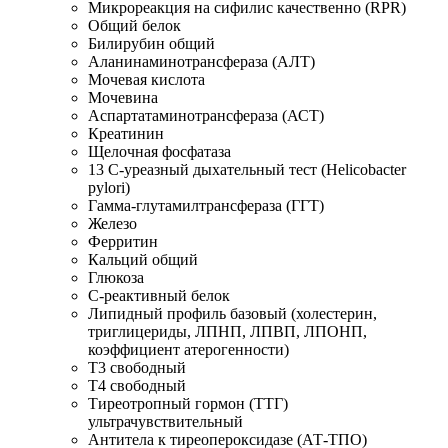
Микрореакция на сифилис качественно (RPR)
Общий белок
Билирубин общий
Аланинаминотрансфераза (АЛТ)
Мочевая кислота
Мочевина
Аспартатаминотрансфераза (АСТ)
Креатинин
Щелочная фосфатаза
13 С-уреазный дыхательный тест (Helicobacter
pylori)
Гамма-глутамилтрансфераза (ГГТ)
Железо
Ферритин
Кальций общий
Глюкоза
С-реактивный белок
Липидный профиль базовый (холестерин,
триглицериды, ЛПНП, ЛПВП, ЛПОНП,
коэффициент атерогенности)
Т3 свободный
Т4 свободный
Тиреотропный гормон (ТТГ)
ультрачувствительный
Антитела к тиреопероксидазе (АТ-ТПО)