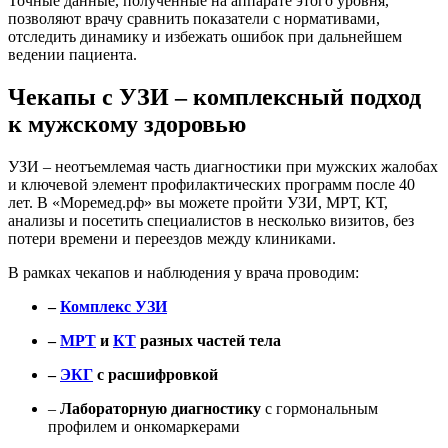
Точные данные, полученные на аппарате этого уровня,
позволяют врачу сравнить показатели с нормативами,
отследить динамику и избежать ошибок при дальнейшем
ведении пациента.
Чекапы с УЗИ – комплексный подход
к мужскому здоровью
УЗИ – неотъемлемая часть диагностики при мужских жалобах
и ключевой элемент профилактических программ после 40
лет. В «Моремед.рф» вы можете пройти УЗИ, МРТ, КТ,
анализы и посетить специалистов в несколько визитов, без
потери времени и переездов между клиниками.
В рамках чекапов и наблюдения у врача проводим:
–
Комплекс УЗИ
–
МРТ
и
КТ
разных частей тела
–
ЭКГ
с расшифровкой
–
Лабораторную диагностику
с гормональным
профилем и онкомаркерами