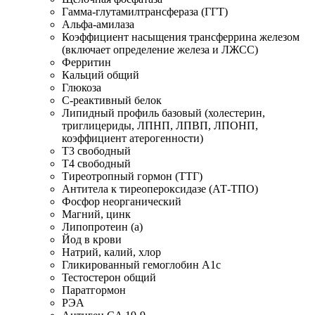
Гамма-глутамилтрансфераза (ГГТ)
Альфа-амилаза
Коэффициент насыщения трансферрина железом
(включает определение железа и ЛЖСС)
Ферритин
Кальций общий
Глюкоза
С-реактивный белок
Липидный профиль базовый (холестерин,
триглицериды, ЛПНП, ЛПВП, ЛПОНП,
коэффициент атерогенности)
Т3 свободный
Т4 свободный
Тиреотропный гормон (ТТГ)
Антитела к тиреопероксидазе (АТ-ТПО)
Фосфор неорганический
Магний, цинк
Липопротеин (а)
Йод в крови
Натрий, калий, хлор
Гликированный гемоглобин А1с
Тестостерон общий
Паратгормон
РЭА