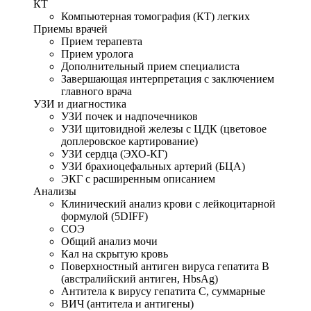
КТ
Компьютерная томография (КТ) легких
Приемы врачей
Прием терапевта
Прием уролога
Дополнительный прием специалиста
Завершающая интерпретация с заключением
главного врача
УЗИ и диагностика
УЗИ почек и надпочечников
УЗИ щитовидной железы с ЦДК (цветовое
доплеровское картирование)
УЗИ сердца (ЭХО-КГ)
УЗИ брахиоцефальных артерий (БЦА)
ЭКГ с расширенным описанием
Анализы
Клинический анализ крови с лейкоцитарной
формулой (5DIFF)
СОЭ
Общий анализ мочи
Кал на скрытую кровь
Поверхностный антиген вируса гепатита В
(австралийский антиген, HbsAg)
Антитела к вирусу гепатита С, суммарные
ВИЧ (антитела и антигены)