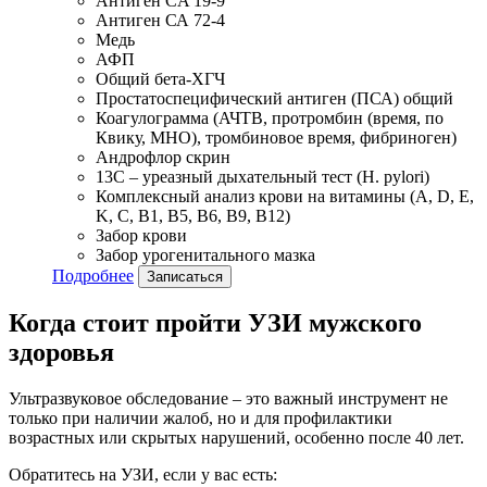
Антиген CA 19-9
Антиген СА 72-4
Медь
АФП
Общий бета-ХГЧ
Простатоспецифический антиген (ПСА) общий
Коагулограмма (АЧТВ, протромбин (время, по
Квику, МНО), тромбиновое время, фибриноген)
Андрофлор скрин
13С – уреазный дыхательный тест (H. pylori)
Комплексный анализ крови на витамины (A, D, E,
K, C, B1, B5, B6, В9, B12)
Забор крови
Забор урогенитального мазка
Подробнее
Записаться
Когда стоит пройти УЗИ мужского
здоровья
Ультразвуковое обследование – это важный инструмент не
только при наличии жалоб, но и для профилактики
возрастных или скрытых нарушений, особенно после 40 лет.
Обратитесь на УЗИ, если у вас есть: